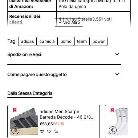
classifica Bestseller
100 nella categoria Moda) n. 9 in
di Amazon:
Polo da uomo
Recensioni dei
4,1 4,1 su 5 stelle3.551 voti
clienti:
Tag:
adidas
camicia
uomo
team
power
Spedizioni e Resi
Come pagare questo oggetto
Dalla Stessa Categoria
adidas Men Scarpe
Barreda Decode - 46 2/3
EU Grey Three Core Black
€58,85
€61,95
Grey Two