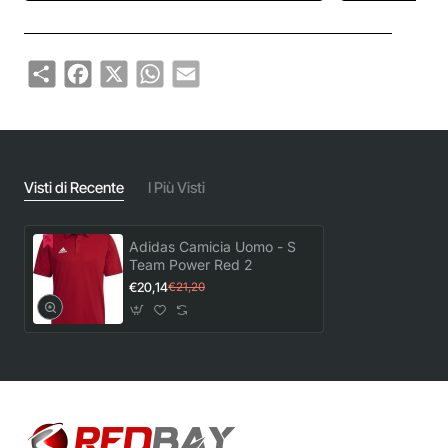
Share
Facebook
X
WhatsApp
Email
Visti di Recente
I Più Visti
Adidas Camicia Uomo - S
Team Power Red 2
€20,14
€21,20