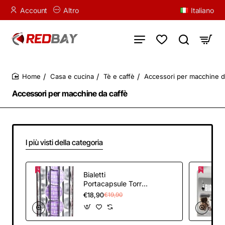
Account
Altro
Italiano
Casa e cucina
Tè e caffè
Accessori per macchine d
home
Accessori per macchine da caffè
I più visti della categoria
Bialetti
Portacapsule Torre
In Acciaio Con Base
€18,90
€19,90
Girevole Contiene
Fino A 28 Capsule,
31 x 10 x 10 cm