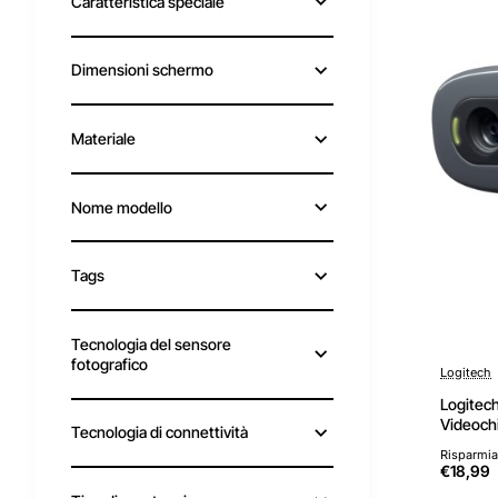
Caratteristica speciale
Dimensioni schermo
Materiale
Nome modello
Tags
Tecnologia del sensore
fotografico
Logitech
Logitec
Videoch
Tecnologia di connettività
Correzio
Risparmia
Microfo
€18,99