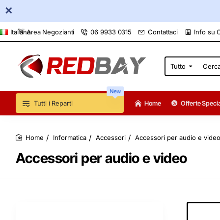
👋 Area Negozianti
06 9933 0315
Contattaci
Info su 
Italiano
Tutto
Cerca
qui...
New
Tutti i Reparti
Home
Offerte Specia
Informatica
Accessori
Accessori per audio e vide
home
Accessori per audio e video