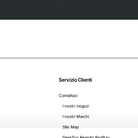
Macchine Nescafè*
Diffusore per styling
Dolce Gusto* -
2 livelli di
Camomilla con
riscaldamento e
Melatonina
ventola, On The Go
D1500
Servizio Clienti
Contattaci
I nostri negozi
I nostri Marchi
Site Map
DeskTop Remoto RedBay