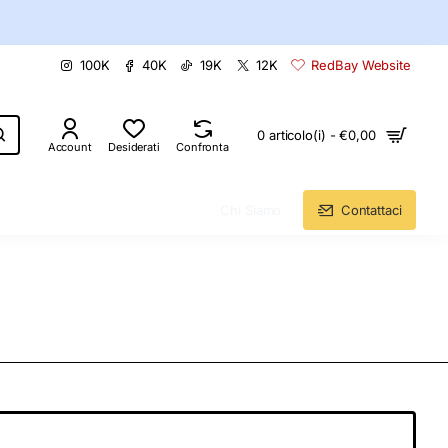
100K
40K
19K
12K
RedBay Website
0 articolo(i) - €0,00
Account
Desiderati
Confronta
Chi Siamo
Contattaci