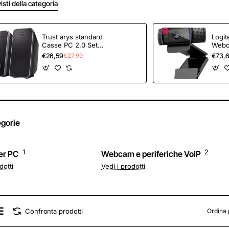
visti della categoria
Trust arys standard
Logi
Casse PC 2.0 Set
Webc
Altoparlanti Stereo, 28
Video
€26,59
€73,
€27,99
W, Alimentazione
1080p
USB, Jack AUX 3.5
Stere
mm, Casse per PC
‎Corr
Fisso, Altoparlante per
Funz
Computer, Portatile,
Zoom
Tablet, Smartphone -
Hango
Nero
Lapto
Chro
egorie
1
2
er PC
Webcam e periferiche VoIP
dotti
Vedi i prodotti
Confronta prodotti
Ordina 