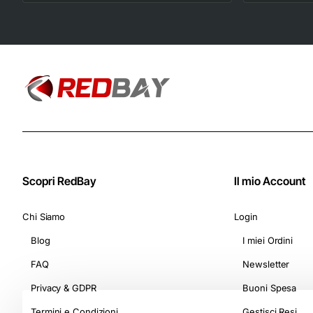
Astucci da 10
Capsule) - Adatte
per Macchine
Nespresso Original
Scopri RedBay
Il mio Account
Chi Siamo
Login
Blog
I miei Ordini
FAQ
Newsletter
Privacy & GDPR
Buoni Spesa
Termini e Condizioni
Gestisci Resi