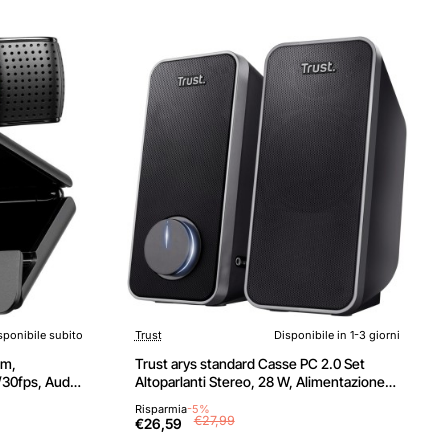
sponibile subito
Trust
Disponibile in 1-3 giorni
am,
Trust arys standard Casse PC 2.0 Set
/30fps, Audio
Altoparlanti Stereo, 28 W, Alimentazione
uce HD,
USB, Jack AUX 3.5 mm, Casse per PC
Risparmia
-5%
FaceTime,
Fisso, Altoparlante per Computer,
€27,99
€26,59
ablet,
Portatile, Tablet, Smartphone - Nero