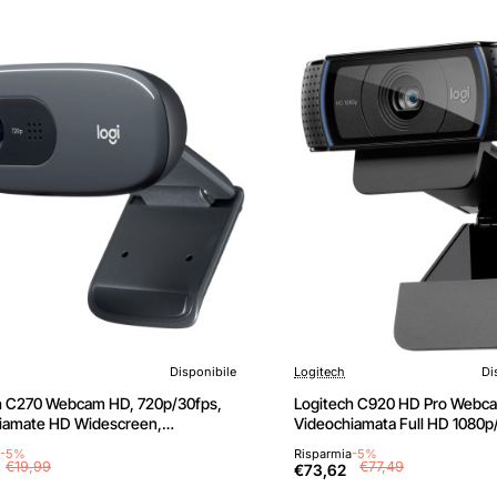
Disponibile
Logitech
Di
h C270 Webcam HD, 720p/30fps,
Logitech C920 HD Pro Webc
iamate HD Widescreen,
Videochiamata Full HD 1080p
ne Automatica ‎Luminosità,
Stereo ‎Chiaro, ‎Correzione L
-5%
Risparmia
-5%
no Riduzione del Rumore
Funziona con Skype, Zoom, 
€19,99
€77,49
€73,62
Hangouts, ‎‎PC, Mac, Laptop, T