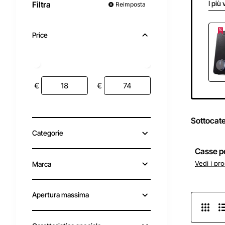
I più 
Filtra
Reimposta
Price
€
€
Sottocat
Categorie
Casse p
Vedi i pro
Marca
Apertura massima