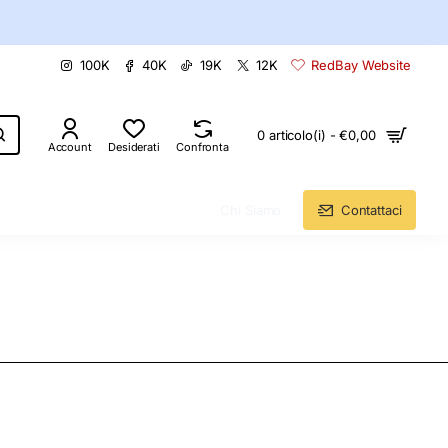
100K
40K
19K
12K
RedBay Website
0 articolo(i) - €0,00
Account
Desiderati
Confronta
Chi Siamo
Contattaci