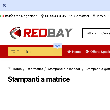
👋 Area Negozianti
06 9933 0315
Contattaci
Info su 
Italiano
Tutto
Cerca
qui...
New
Tutti i Reparti
Home
Offerte Specia
Informatica
Stampanti e accessori
Stampanti a gett
home
Stampanti a matrice