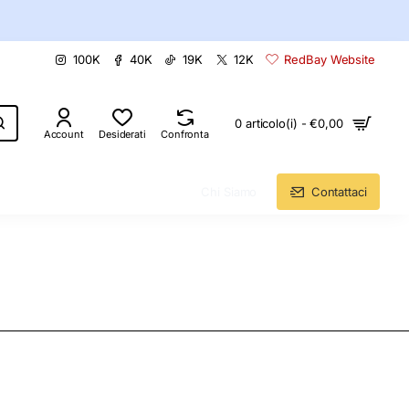
100K
40K
19K
12K
RedBay Website
0 articolo(i) - €0,00
Account
Desiderati
Confronta
Chi Siamo
Contattaci