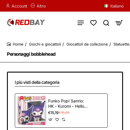
Account
Altro
Italiano
Giochi e giocattoli
Giocattoli da collezione
Statuette
home
Personaggi bobblehead
I più visti della categoria
Funko Pop! Sanrio:
HK - Kuromi - Hello
Kitty - Figura in Vinile
€15,19
€15,99
da Collezione - Idea
Regalo -
Merchandising