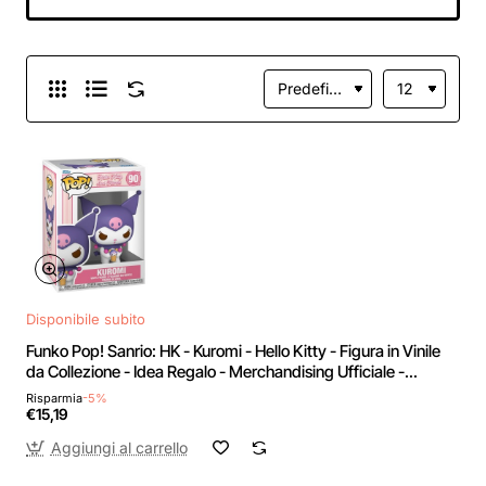
Ufficiale - Giocattoli
per Bambini e Adulti
- Cartoons Fans -
Figura per i
Collezionisti -
Standard Size
Bianco E Nero
Disponibile subito
Funko Pop! Sanrio: HK - Kuromi - Hello Kitty - Figura in Vinile
da Collezione - Idea Regalo - Merchandising Ufficiale -
Giocattoli per Bambini e Adulti - Cartoons Fans - Figura per i
Risparmia
-5%
Collezionisti - Standard Size Bianco E Nero
€15,19
Aggiungi al carrello