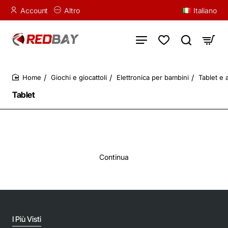
Account
Altro
Italiano
Giochi e giocattoli
Elettronica per bambini
Tablet e 
home
Tablet
Continua
I Più Visti