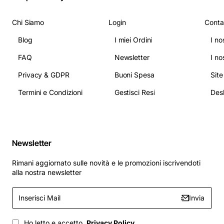
Chi Siamo
Login
Conta
Blog
I miei Ordini
I no
FAQ
Newsletter
I no
Privacy & GDPR
Buoni Spesa
Sit
Termini e Condizioni
Gestisci Resi
Newsletter
Rimani aggiornato sulle novità e le promozioni iscrivendoti
alla nostra newsletter
Inserisci
Invia
Mail
Ho letto e accetto
Privacy Policy