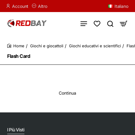
Account
Altro
Italiano
Giochi e giocattoli
Giochi educativi e scientifici
Flas
home
Flash Card
Continua
I Più Visti