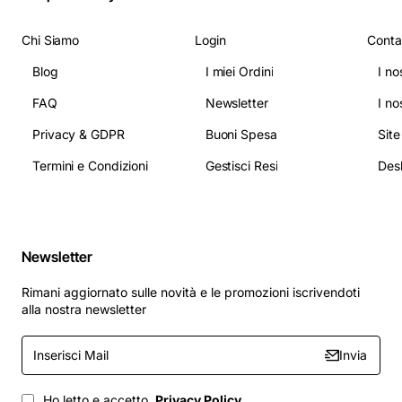
Chi Siamo
Login
Conta
Blog
I miei Ordini
I no
FAQ
Newsletter
I no
Privacy & GDPR
Buoni Spesa
Sit
Termini e Condizioni
Gestisci Resi
Newsletter
Rimani aggiornato sulle novità e le promozioni iscrivendoti
alla nostra newsletter
Inserisci
Invia
Mail
Ho letto e accetto
Privacy Policy