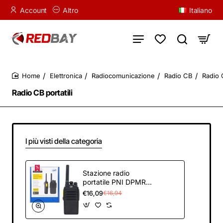
Account
Altro
Italiano
Elettronica
Radiocomunicazione
Radio CB
Radio C
home
Radio CB portatili
I più visti della categoria
Stazione radio
portatile PNI DPMR
R41 PRO 0.5W,
€16,09
€16,94
16CH, VOX,
programmabile,
1500mAh, cuffie con