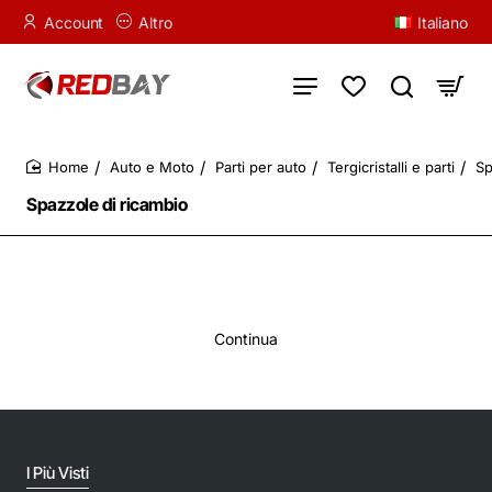
Account
Altro
Italiano
Auto e Moto
Parti per auto
Tergicristalli e parti
Sp
home
Spazzole di ricambio
Continua
I Più Visti