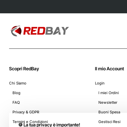
Capsule) - Adatte
per Macchine
Nespresso Original
Scopri RedBay
Il mio Account
Chi Siamo
Login
Blog
I miei Ordini
FAQ
Newsletter
Privacy & GDPR
Buoni Spesa
Termini e Condizioni
Gestisci Resi
🍪 La tua privacy è importante!