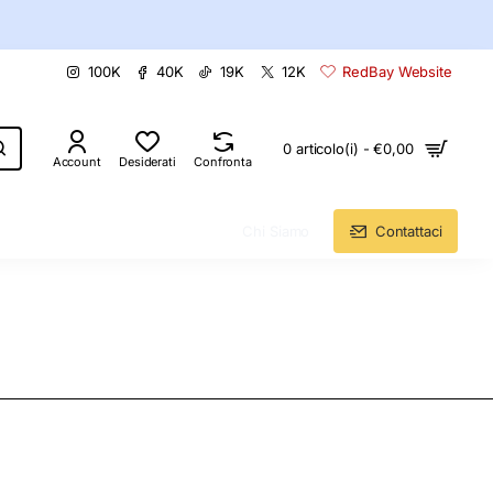
100K
40K
19K
12K
RedBay Website
0 articolo(i) - €0,00
Account
Desiderati
Confronta
Chi Siamo
Contattaci