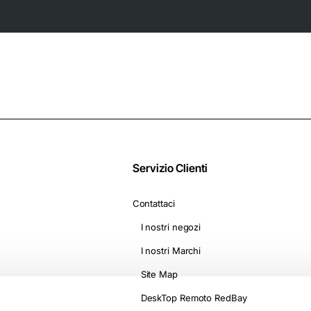
Dolce Gusto* -
2 livelli di
Camomilla con
riscaldamento e
Melatonina
ventola, On The Go
D1500
Servizio Clienti
Contattaci
I nostri negozi
I nostri Marchi
Site Map
DeskTop Remoto RedBay