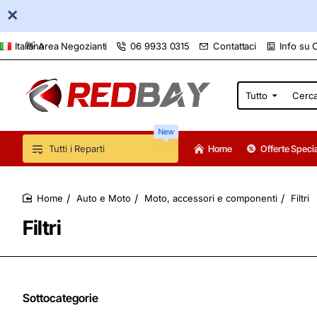
👋 Area Negozianti
06 9933 0315
Contattaci
Info su 
Italiano
Tutto
Cerca
qui...
New
Tutti i Reparti
Home
Offerte Specia
Auto e Moto
Moto, accessori e componenti
Filtri
home
Filtri
Sottocategorie