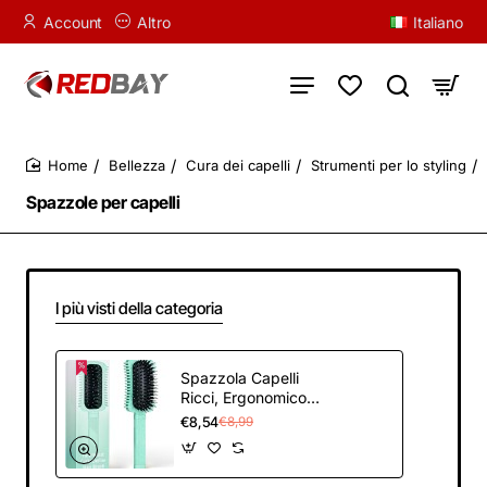
Account
Altro
Italiano
Bellezza
Cura dei capelli
Strumenti per lo styling
home
Spazzole per capelli
I più visti della categoria
Spazzola Capelli
Ricci, Ergonomico
Spazzola Ricci
€8,54
€8,99
Styling per Evitare
Danni da Rottura, per
Pettinare e