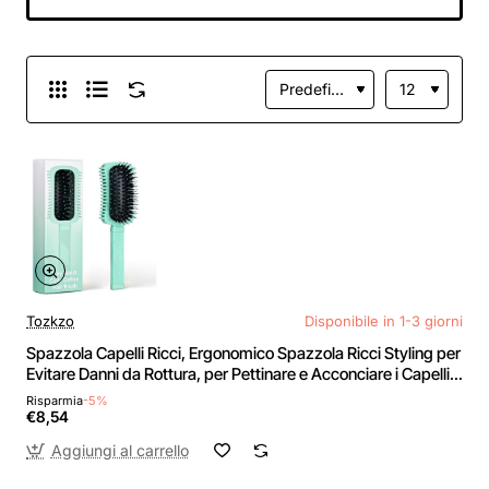
Acconciare i Capelli
Bagnati e Asciutti -
Verde
Tozkzo
Disponibile in 1-3 giorni
Spazzola Capelli Ricci, Ergonomico Spazzola Ricci Styling per
Evitare Danni da Rottura, per Pettinare e Acconciare i Capelli
Bagnati e Asciutti - Verde
Risparmia
-5%
€8,54
Aggiungi al carrello