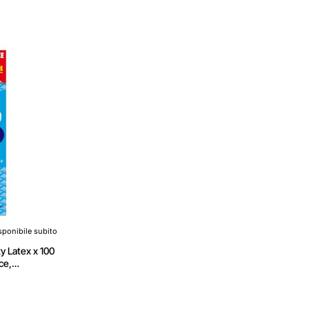
sponibile subito
xy Latex x 100
ce,
/L - M-L