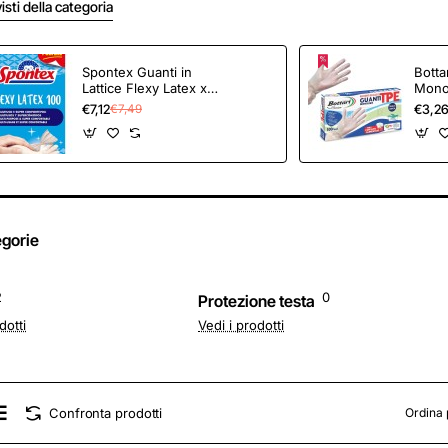
visti della categoria
Spontex Guanti in
Botta
Lattice Flexy Latex x
Mono
100 Mapa Spontex,
Senza
€7,12
€3,2
€7,49
Guanti in Lattice,
Pezzi
Monouso, 100 Pezzi,
Pulizi
Taglia M/L - M-L
Giard
Brico
Tagli
egorie
2
0
Protezione testa
dotti
Vedi i prodotti
Confronta prodotti
Ordina 