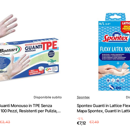
Disponibile subito
Spontex
Di
 Guanti Monouso in TPE Senza
Spontex Guanti in Lattice Fle
 100 Pezzi, Resistenti per Pulizia,
Mapa Spontex, Guanti in Latti
, Giardinaggio, Bricolage e Casa -
Monouso, 100 Pezzi, Taglia M
-5%
nica
€3,43
€7,49
€7,12