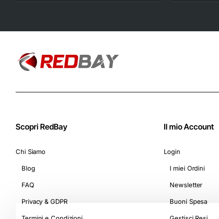
Astucci da 10
Capsule) - Adatte
per Macchine
Nespresso Original
Scopri RedBay
Il mio Account
Chi Siamo
Login
Blog
I miei Ordini
FAQ
Newsletter
Privacy & GDPR
Buoni Spesa
Termini e Condizioni
Gestisci Resi