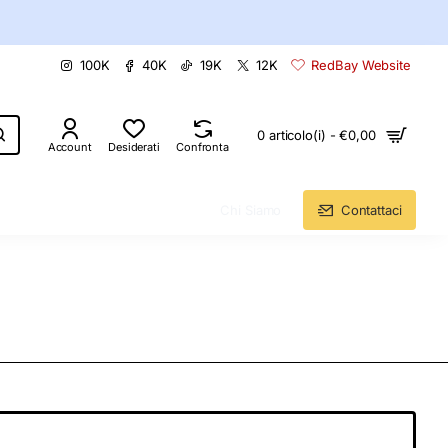
100K
40K
19K
12K
RedBay Website
0 articolo(i) - €0,00
Account
Desiderati
Confronta
Chi Siamo
Contattaci