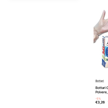
Bottari
Bottari
Polvere,
Alimenti
-5%
Taglia u
€3,26