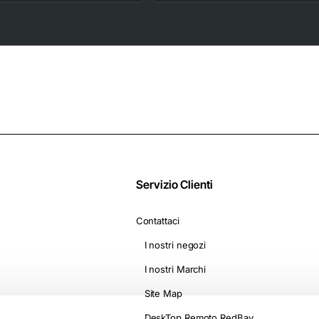
Macchine Nescafè*
Diffusore per styling
Dolce Gusto* -
2 livelli di
Camomilla con
riscaldamento e
Melatonina
ventola, On The Go
D1500
Servizio Clienti
Contattaci
I nostri negozi
I nostri Marchi
Site Map
DeskTop Remoto RedBay