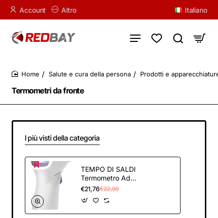
Account
Altro
Italiano
Salute e cura della persona
Prodotti e apparecchiatu
home
Termometri da fronte
I più visti della categoria
TEMPO DI SALDI
Termometro Ad
Infrarossi Pistola
€21,76
€22,90
Frontale Digitale
Senza Contatto Per
La Febbre