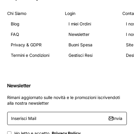
Chi Siamo
Login
Conta
Blog
I miei Ordini
I no
FAQ
Newsletter
I no
Privacy & GDPR
Buoni Spesa
Sit
Termini e Condizioni
Gestisci Resi
Newsletter
Rimani aggiornato sulle novità e le promozioni iscrivendoti
alla nostra newsletter
Inserisci
Invia
Mail
Ho letto e accetto
Privacy Policy