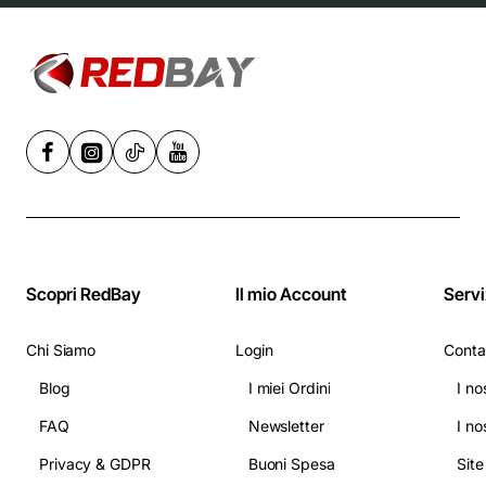
velocità,
Nero/Acciaio -
Grigio
Scopri RedBay
Il mio Account
Servi
Chi Siamo
Login
Conta
Blog
I miei Ordini
I no
FAQ
Newsletter
I no
Privacy & GDPR
Buoni Spesa
Sit