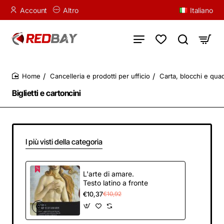
Account
Altro
Italiano
Cancelleria e prodotti per ufficio
Carta, blocchi e qua
home
Biglietti e cartoncini
I più visti della categoria
L'arte di amare.
Testo latino a fronte
€10,37
€10,92