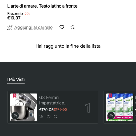
L'arte di amare. Testo latino a fronte
Risparmia
-5%
€10,37
Aggiungi al carrello
Hai raggiunto la fine della lista
I Più Visti
G3 Ferrari
Impastatrice
Planetaria con
€170,05
€179,00
Tirapasta Pastaio
10&Lode G20113,
1500 W, 10 Litri,
Acciaio
Inossidabile, 6