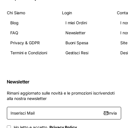
Chi Siamo
Login
Conta
Blog
I miei Ordini
I no
FAQ
Newsletter
I no
Privacy & GDPR
Buoni Spesa
Sit
Termini e Condizioni
Gestisci Resi
Newsletter
Rimani aggiornato sulle novità e le promozioni iscrivendoti
alla nostra newsletter
Inserisci
Invia
Mail
Ho letto e accetto
Privacy Policy