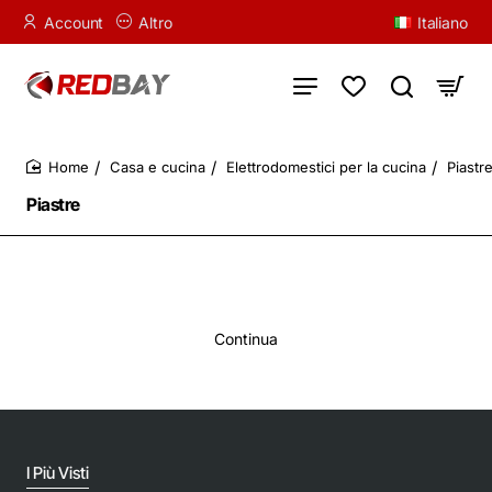
Account
Altro
Italiano
Casa e cucina
Elettrodomestici per la cucina
Piastre
home
Piastre
Continua
I Più Visti