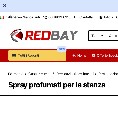
👋 Area Negozianti
06 9933 0315
Contattaci
Info su 
Italiano
Tutto
Cerca
qui...
New
Tutti i Reparti
Home
Offerte Specia
Casa e cucina
Decorazioni per interni
Profumazio
home
Spray profumati per la stanza