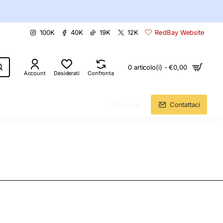
100K
40K
19K
12K
RedBay Website
0 articolo(i) - €0,00
Account
Desiderati
Confronta
Chi Siamo
Contattaci